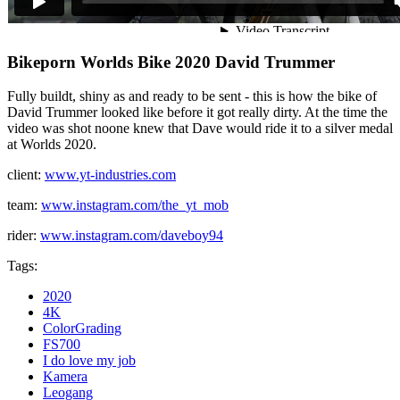
Bikeporn Worlds Bike 2020 David Trummer
Fully buildt, shiny as and ready to be sent - this is how the bike of
David Trummer looked like before it got really dirty. At the time the
video was shot noone knew that Dave would ride it to a silver medal
at Worlds 2020.
client:
www.yt-industries.com
team:
www.instagram.com/the_yt_mob
rider:
www.instagram.com/daveboy94
Tags:
2020
4K
ColorGrading
FS700
I do love my job
Kamera
Leogang